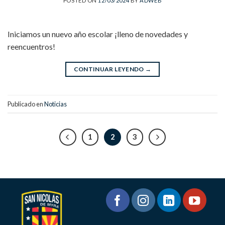
POSTED ON
12/03/2024
BY
ADWEB
Iniciamos un nuevo año escolar ¡lleno de novedades y
reencuentros!
CONTINUAR LEYENDO
→
Publicado en
Noticias
1
2
3