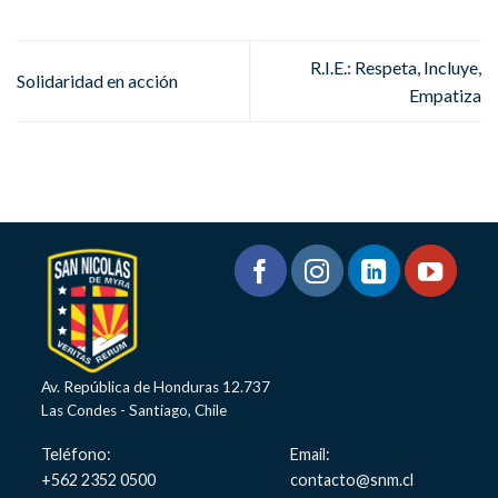
R.I.E.: Respeta, Incluye,
Solidaridad en acción
Empatiza
Av. República de Honduras 12.737
Las Condes - Santiago, Chile
Teléfono:
Email:
+562 2352 0500
contacto@snm.cl